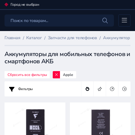
Город не выбран
Каталог
Главная
Каталог
Запчасти для телефонов
Аккумуляторы 
Аккумуляторы для мобильных телефонов и
смартфонов АКБ
Сбросить все фильтры
Apple
Фильтр
товаров
Фильтры
Запчасти
для
телефонов
Цена: