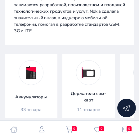
занимаются разработкой, производством и продажей
технологических продуктов и услуг. Nokia сделала
значительный вклад в индустрию мобильной
телефонии, помогая в разработке стандартов GSM,
3G и LTE.
Фильтр
товаров
Каталог
Держатели сим-
Аккумуляторы
Д
карт
Цена:
33 товара
11 товаров
5
-
0
0
0
Фильтры