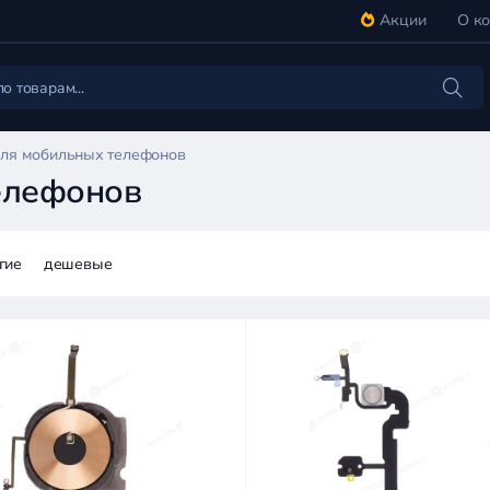
Акции
О к
ля мобильных телефонов
елефонов
гие
дешевые