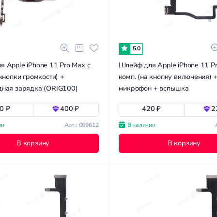
5.0
 Apple iPhone 11 Pro Max с
Шлейф для Apple iPhone 11 Pr
 кнопки громкости) +
комп. (на кнопку включения) 
дная зарядка (ORIG100)
микрофон + вспышка
0 ₽
400 ₽
420 ₽
2
ии
Арт.: 069612
В наличии
В корзину
В корзину