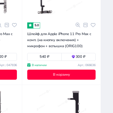
5.0
o Max с
Шлейф для Apple iPhone 11 Pro Max с
+
комп. (на кнопку включения) +
микрофон + вспышка (ORIG100)
20 ₽
540 ₽
300 ₽
Арт.: 047836
В наличии
Арт.: 066636
В корзину