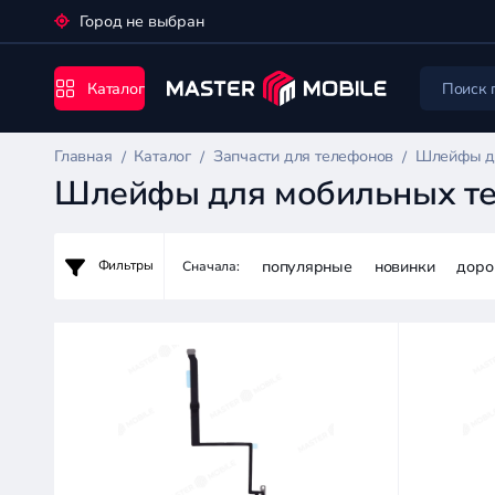
Город не выбран
Каталог
Главная
Каталог
Запчасти для телефонов
Шлейфы д
Шлейфы для мобильных т
популярные
новинки
доро
Фильтры
Сначала:
Запчасти
для
телефонов
Цена:
-