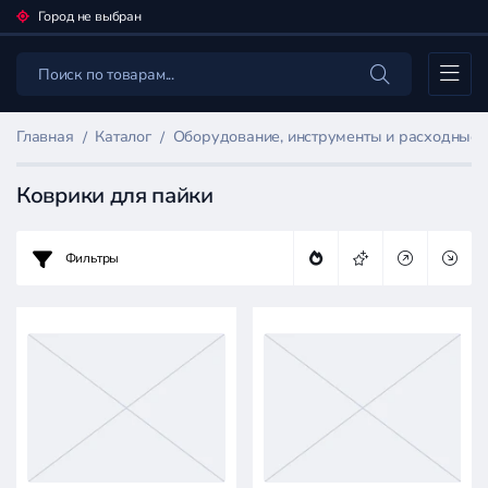
Город не выбран
Каталог
Главная
Каталог
Оборудование, инструменты и расходные
Коврики для пайки
Фильтры
Фильтр
товаров
Инструменты
для
ремонта
Цена: