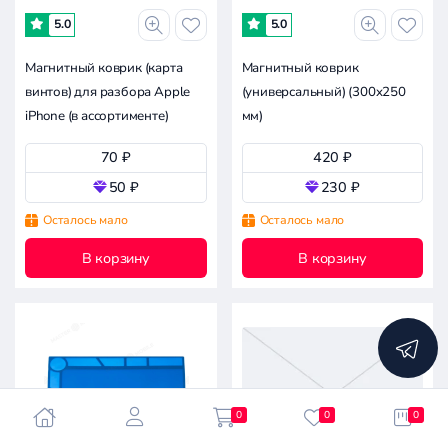
-
5.0
5.0
Магнитный коврик (карта
Магнитный коврик
0.3к
0.6к
0.8к
1.4к
0
винтов) для разбора Apple
(универсальный) (300x250
iPhone (в ассортименте)
мм)
70 ₽
420 ₽
50 ₽
230 ₽
Осталось мало
Осталось мало
В корзину
В корзину
0
0
0