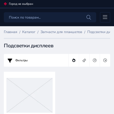
Город не выбран
Каталог
Главная
Каталог
Запчасти для планшетов
Подсветки дис
Подсветки дисплеев
Фильтры
Фильтр
товаров
Запчасти
для
планшетов