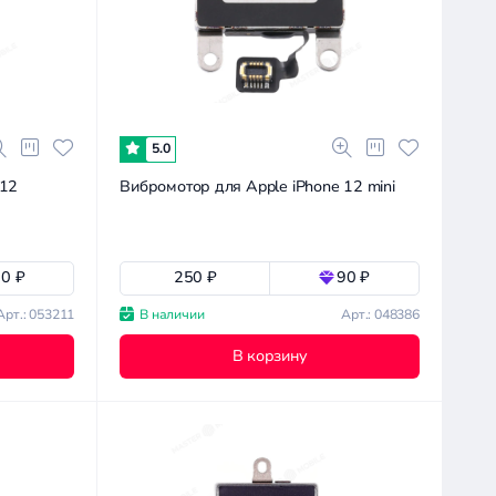
5.0
 12
Вибромотор для Apple iPhone 12 mini
0 ₽
250 ₽
90 ₽
Арт.: 053211
В наличии
Арт.: 048386
В корзину