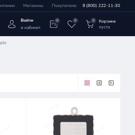
омпании
Магазины
Покупателю
8 (800) 222-11-30
Войти
Корзина
0
0
0
пуста
в кабинет
ple