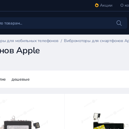
Акции
О к
ры для мобильных телефонов
Вибромоторы для смартфонов Ap
нов Apple
гие
дешевые