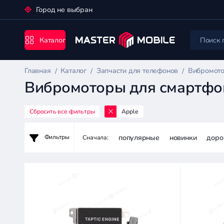
Город не выбран
Каталог
Главная
Каталог
Запчасти для телефонов
Вибромото
Вибромоторы для смартфо
Сбросить все фильтры
Apple
Запчасти
для
популярные
новинки
доро
Фильтры
Сначала:
телефонов
Цена:
-