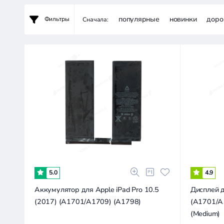
популярные
новинки
доро
Фильтры
Сначала:
2.7к
5.5к
8.2к
13.7к
0
5.0
4.9
Аккумулятор для Apple iPad Pro 10.5
Дисплей д
(2017) (A1701/A1709) (A1798)
(A1701/A1
(Medium)