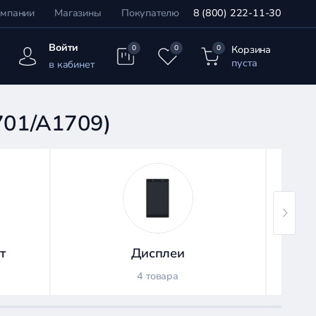
омпании
Магазины
Покупателю
8 (800) 222-11-30
Войти
Корзина
0
0
0
пуста
в кабинет
1701/A1709)
т
Дисплеи
4 товара