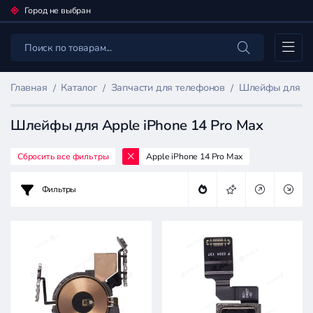
Город не выбран
Каталог
Главная
Каталог
Запчасти для телефонов
Шлейфы для мо
Шлейфы для Apple iPhone 14 Pro Max
Сбросить все фильтры
Apple iPhone 14 Pro Max
Фильтр
товаров
Фильтры
Запчасти
для
телефонов
Цена: