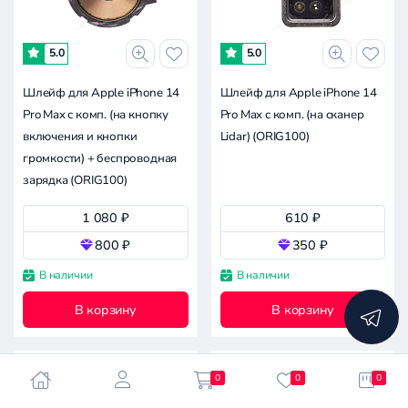
-
5.0
5.0
1.5к
3к
4.5к
7.6к
0
Шлейф для Apple iPhone 14
Шлейф для Apple iPhone 14
Pro Max с комп. (на кнопку
Pro Max с комп. (на сканер
Совместимость
включения и кнопки
Lidar) (ORIG100)
громкости) + беспроводная
Все производители
зарядка (ORIG100)
Apple iPhone 14 Pro Max
1 080 ₽
610 ₽
800 ₽
350 ₽
Apple
Asus
В наличии
В наличии
Сбросить
Doogee
все
В корзину
В корзину
фильтры
Google
Huawei
Infinix
0
0
0
Itel