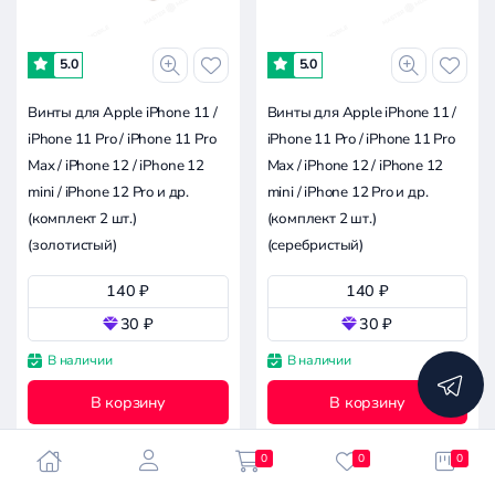
-
5.0
5.0
0.1к
0.1к
0.2к
0.3к
0
Винты для Apple iPhone 11 /
Винты для Apple iPhone 11 /
iPhone 11 Pro / iPhone 11 Pro
iPhone 11 Pro / iPhone 11 Pro
Совместимость
Max / iPhone 12 / iPhone 12
Max / iPhone 12 / iPhone 12
mini / iPhone 12 Pro и др.
mini / iPhone 12 Pro и др.
Все производители
(комплект 2 шт.)
(комплект 2 шт.)
(золотистый)
(серебристый)
Apple iPhone 14 Pro
140 ₽
140 ₽
Apple
30 ₽
30 ₽
Сбросить
В наличии
В наличии
все
фильтры
В корзину
В корзину
0
0
0