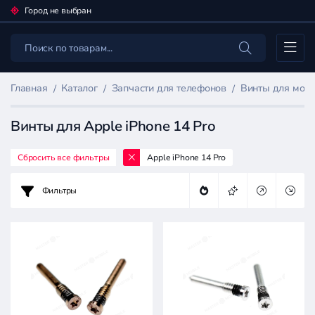
Город не выбран
Каталог
Главная
Каталог
Запчасти для телефонов
Винты для моб
Винты для Apple iPhone 14 Pro
Сбросить все фильтры
Apple iPhone 14 Pro
Фильтр
товаров
Фильтры
Запчасти
для
телефонов
Цена: