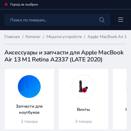
Город не выбран
Каталог
Главная
Каталог
Модели устройств
Apple MacBook Air 13
Аксессуары и запчасти для Apple MacBook
Air 13 M1 Retina A2337 (LATE 2020)
Фильтр
товаров
Каталог
Запчасти для
Винты
Кл
ноутбуков
2 товара
3 товара