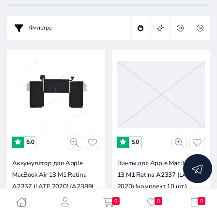
Фильтры
Цена:
-
5.0
5.0
Аккумулятор для Apple
Винты для Apple MacBook Air
4.8к
9.6к
14.4к
24к
0
MacBook Air 13 M1 Retina
13 M1 Retina A2337 (LATE
A2337 (LATE 2020) (A2389)
2020) (комплект 10 шт.)
(ORIG)
(золотистый)
0
0
0