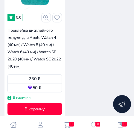
-
5.0
Проклейка дисплейного
0к
0.1к
0.1к
0.2к
0
модуля для Apple Watch 4
(40 мм) / Watch 5 (40 мм) /
Совместимость
Watch 6 (40 мм) / Watch SE
2020 (40 мм) / Watch SE 2022
Все производители
(40 мм)
Apple Watch S6 (40 мм)
230 ₽
Apple
50 ₽
В наличии
Сбросить
все
В корзину
фильтры
0
0
0