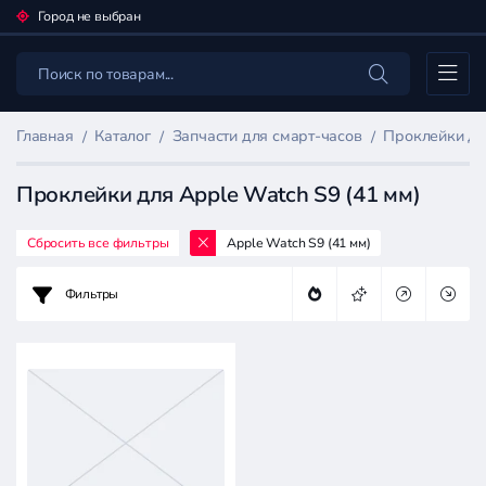
Город не выбран
Каталог
Главная
Каталог
Запчасти для смарт-часов
Проклейки дл
Проклейки для Apple Watch S9 (41 мм)
Сбросить все фильтры
Apple Watch S9 (41 мм)
Фильтр
товаров
Фильтры
Запчасти
для
смарт-
часов
Цена: