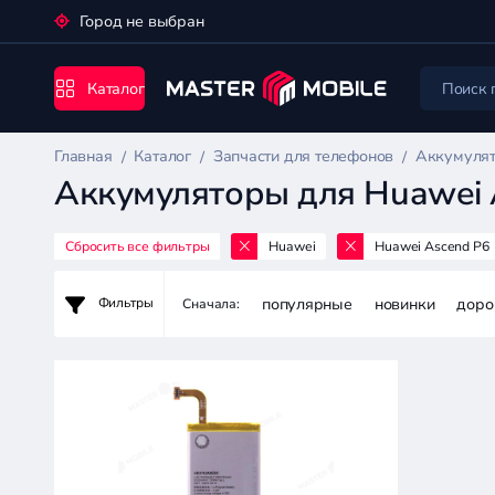
Город не выбран
Каталог
Главная
Каталог
Запчасти для телефонов
Аккумулят
Аккумуляторы для Huawei 
Сбросить все фильтры
Huawei
Huawei Ascend P6
Запчасти
для
популярные
новинки
доро
Фильтры
Сначала:
телефонов
Цена:
-