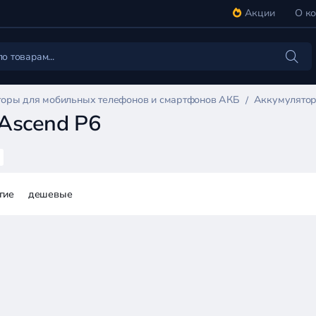
Акции
О к
оры для мобильных телефонов и смартфонов АКБ
Аккумулятор
Ascend P6
гие
дешевые