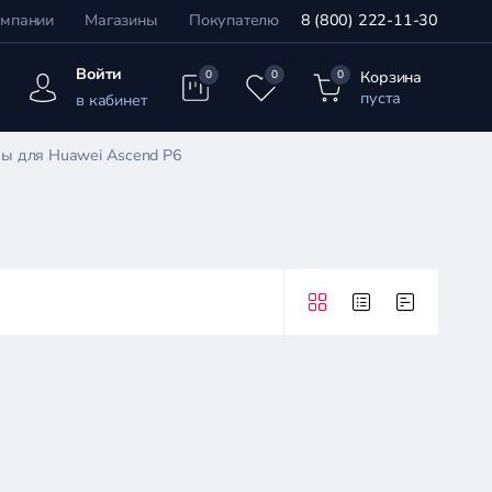
омпании
Магазины
Покупателю
8 (800) 222-11-30
Войти
Корзина
0
0
0
пуста
в кабинет
ы для Huawei Ascend P6