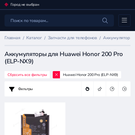
Город не выбран
Каталог
Главная
Каталог
Запчасти для телефонов
Аккумуляторы 
Аккумуляторы для Huawei Honor 200 Pro
(ELP-NX9)
Сбросить все фильтры
Huawei Honor 200 Pro (ELP-NX9)
Фильтр
товаров
Фильтры
Запчасти
для
телефонов
Цена: