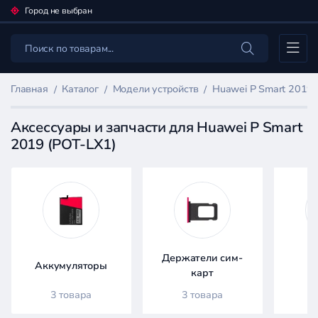
Город не выбран
Каталог
Главная
Каталог
Модели устройств
Huawei P Smart 2019 
Аксессуары и запчасти для Huawei P Smart
2019 (POT-LX1)
Фильтр
товаров
Каталог
Держатели сим-
Аккумуляторы
Д
карт
3 товара
3 товара