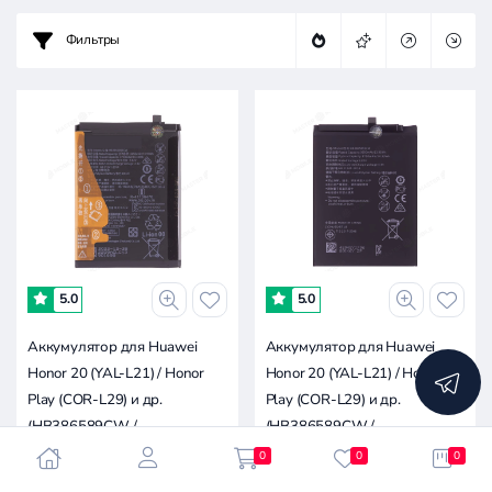
Цена:
Фильтры
-
0.5к
1к
1.5к
2.5к
0
5.0
5.0
Аккумулятор для Huawei
Аккумулятор для Huawei
Honor 20 (YAL-L21) / Honor
Honor 20 (YAL-L21) / Honor
Play (COR-L29) и др.
Play (COR-L29) и др.
(HB386589CW /
(HB386589CW /
HB386589ECW /
HB386589ECW /
0
0
0
HB386590ECW) (ORIG100)
HB386590ECW) (Premium)