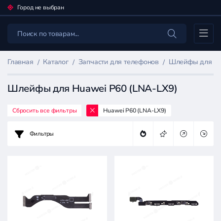
Город не выбран
Каталог
Главная
Каталог
Запчасти для телефонов
Шлейфы для мо
Шлейфы для Huawei P60 (LNA-LX9)
Сбросить все фильтры
Huawei P60 (LNA-LX9)
Фильтр
товаров
Фильтры
Запчасти
для
телефонов
Цена: