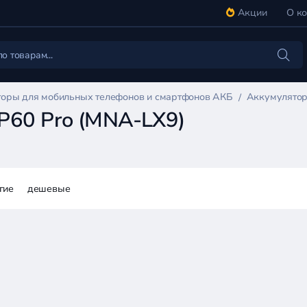
Акции
О к
оры для мобильных телефонов и смартфонов АКБ
Аккумулятор
P60 Pro (MNA-LX9)
гие
дешевые