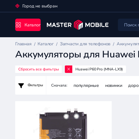
Город не выбран
Каталог
Главная
Каталог
Запчасти для телефонов
Аккумулят
Аккумуляторы для Huawei 
Сбросить все фильтры
Huawei P60 Pro (MNA-LX9)
Запчасти
для
популярные
новинки
доро
Фильтры
Сначала:
телефонов
Цена:
-