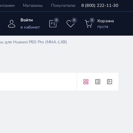
омпании
Магазины
Покупателю
8 (800) 222-11-30
Войти
Корзина
0
0
0
пуста
в кабинет
ы для Huawei P60 Pro (MNA-LX9)