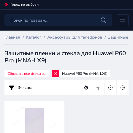
Город не выбран
Каталог
Главная
Каталог
Аксессуары для телефонов
Защитные пл
Защитные пленки и стекла для Huawei P60
Pro (MNA-LX9)
Сбросить все фильтры
Huawei P60 Pro (MNA-LX9)
Фильтр
товаров
Фильтры
Аксессуары
для
телефонов
Цена: