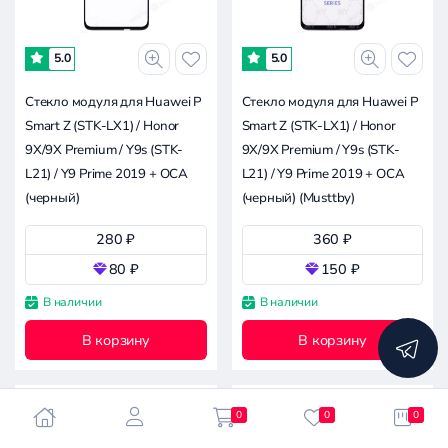
-
5.0
5.0
0.2к
0.4к
0.6к
1к
0
Стекло модуля для Huawei P
Стекло модуля для Huawei P
Smart Z (STK-LX1) / Honor
Smart Z (STK-LX1) / Honor
Совместимость
9X/9X Premium / Y9s (STK-
9X/9X Premium / Y9s (STK-
L21) / Y9 Prime 2019 + OCA
L21) / Y9 Prime 2019 + OCA
Все производители
(черный)
(черный) (Musttby)
Huawei Y9s (STK-L21)
280 ₽
360 ₽
80 ₽
150 ₽
Apple
Asus
В наличии
В наличии
Сбросить
Doogee
все
В корзину
В корзину
фильтры
Google
Huawei
Infinix
0
0
0
Itel