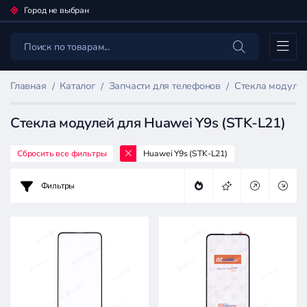
Город не выбран
Каталог
Главная
Каталог
Запчасти для телефонов
Стекла модулей
Стекла модулей для Huawei Y9s (STK-L21)
Сбросить все фильтры
Huawei Y9s (STK-L21)
Фильтр
товаров
Фильтры
Запчасти
для
телефонов
Цена: