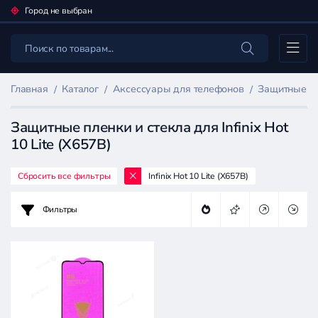
Город не выбран
Каталог
Главная
Каталог
Аксессуары для телефонов
Защитные пл
Защитные пленки и стекла для Infinix Hot
10 Lite (X657B)
Сбросить все фильтры
Infinix Hot 10 Lite (X657B)
Фильтр
товаров
Фильтры
Аксессуары
для
телефонов
Цена: