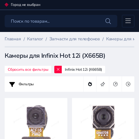
Город не выбран
Каталог
Главная
Каталог
Запчасти для телефонов
Камеры для мо
Камеры для Infinix Hot 12i (X665B)
Сбросить все фильтры
Infinix Hot 12i (X665B)
Фильтр
товаров
Фильтры
Запчасти
для
телефонов
Цена: