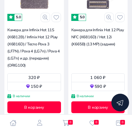
-
5.0
5.0
2.4к
4.8к
7.1к
11.9к
0
Камера для Infinix Hot 11S
Камера для Infinix Hot 12 Play
(X6812B) / Infinix Hot 12 Play
NFC (X6816D) / Hot 12i
Совместимость
(X6816D) / Tecno Pova 3
(X665B) (13 MP) (задняя)
(LF7N) / Pova 4 (LG7n) / Pova 4
Все производители
(LG7n) и др. (передняя)
(ORIG100)
Infinix Hot 12i (X665B)
320 ₽
1 060 ₽
Apple
150 ₽
590 ₽
Asus
Сбросить
В наличии
В наличии
Blackview
все
фильтры
Doogee
В корзину
В корзину
Google
Huawei
0
0
0
Infinix