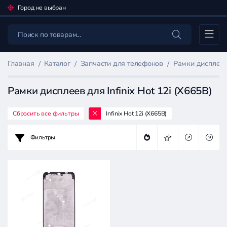
Город не выбран
Каталог
Главная
Каталог
Запчасти для телефонов
Рамки дисплее
Рамки дисплеев для Infinix Hot 12i (X665B)
Сбросить все фильтры
Infinix Hot 12i (X665B)
Фильтр
товаров
Фильтры
Запчасти
для
телефонов
Цена: