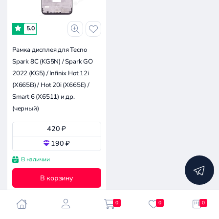
-
5.0
1к
2к
2.9к
4.9к
0
Рамка дисплея для Tecno
Spark 8C (KG5N) / Spark GO
Совместимость
2022 (KG5) / Infinix Hot 12i
(X665B) / Hot 20i (X665E) /
Все производители
Smart 6 (X6511) и др.
(черный)
Infinix Hot 12i (X665B)
420 ₽
Apple
190 ₽
Asus
Сбросить
В наличии
Doogee
все
фильтры
Google
В корзину
Huawei
Infinix
0
0
0
Itel