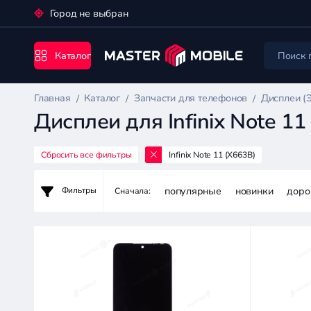
Город не выбран
Каталог
Главная
Каталог
Запчасти для телефонов
Дисплеи (
Дисплеи для Infinix Note 11
Сбросить все фильтры
Infinix Note 11 (X663B)
Запчасти
для
популярные
новинки
доро
Фильтры
Сначала:
телефонов
Цена:
-