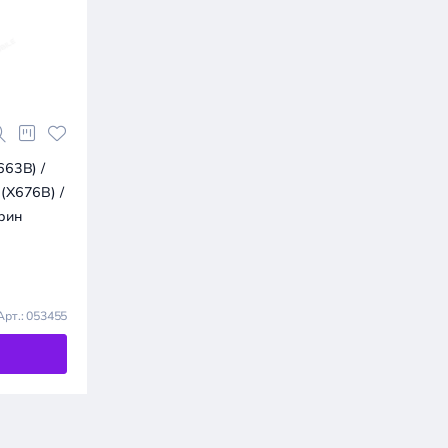
663B) /
 (X676B) /
крин
Арт.: 053455