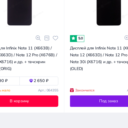
5.0
я Infinix Note 11 (X663B) /
Дисплей для Infinix Note 11 (X
X663D) / Note 12 Pro (X676B) /
Note 12 (X663D) / Note 12 Pro
(X6716) и др. + тачскрин
Note 30i (X6716) и др. + тачс
(ORIG)
(OLED)
90 ₽
2 650 ₽
ь мало
Арт.: 064355
Закончился
В корзину
Под заказ