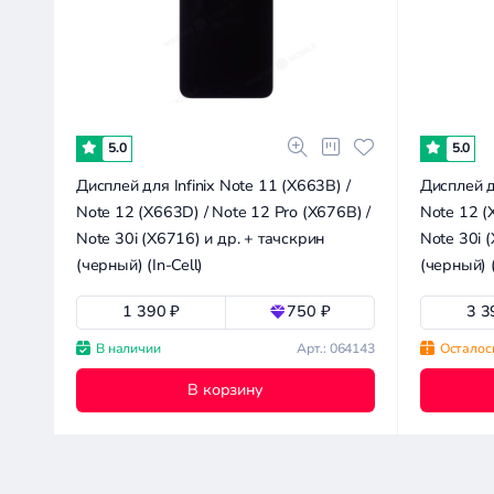
18.1к
36.2к
54.4к
90.6к
0
Совместимость
Все производители
5.0
5.0
Дисплей для Infinix Note 11 (X663B) /
Дисплей дл
Infinix Note 11 (X663B)
Note 12 (X663D) / Note 12 Pro (X676B) /
Note 12 (
Note 30i (X6716) и др. + тачскрин
Note 30i 
Apple
(черный) (In-Cell)
(черный) 
Asus
Doogee
Сбросить
1 390 ₽
750 ₽
3 3
все
Google
фильтры
В наличии
Арт.: 064143
Осталос
Huawei
В корзину
IIIF150
Infinix
Itel
Meizu