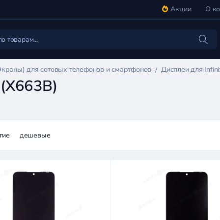
Акции
О к
Экраны) для сотовых телефонов и смартфонов
Дисплеи для Infin
 (X663B)
гие
дешевые