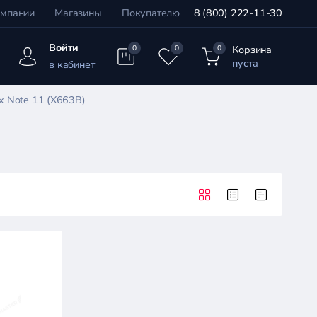
омпании
Магазины
Покупателю
8 (800) 222-11-30
Войти
Корзина
0
0
0
пуста
в кабинет
ix Note 11 (X663B)