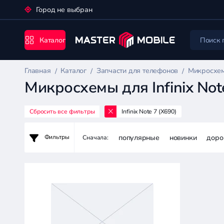
Город не выбран
Каталог
Главная
Каталог
Запчасти для телефонов
Микросхем
Микросхемы для Infinix Not
Сбросить все фильтры
Infinix Note 7 (X690)
Запчасти
для
популярные
новинки
доро
Фильтры
Сначала:
телефонов
Цена:
-