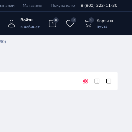
омпании
Магазины
Покупателю
8 (800) 222-11-30
Войти
Корзина
0
0
0
пуста
в кабинет
90)