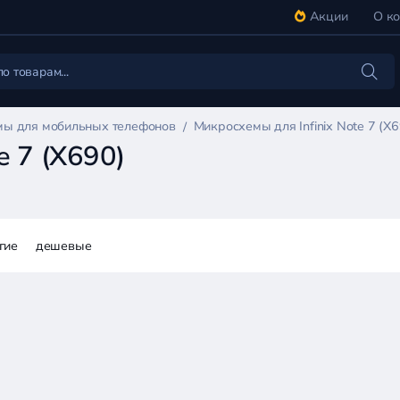
Акции
О к
ы для мобильных телефонов
Микросхемы для Infinix Note 7 (X6
e 7 (X690)
гие
дешевые