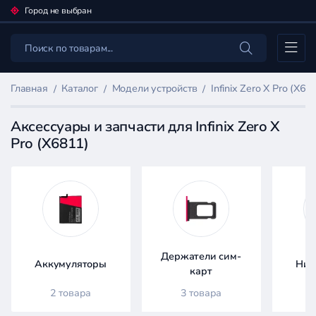
Город не выбран
Каталог
Главная
Каталог
Модели устройств
Infinix Zero X Pro (X68
Аксессуары и запчасти для Infinix Zero X
Pro (X6811)
Фильтр
товаров
Каталог
Держатели сим-
Аккумуляторы
Ниж
карт
2 товара
3 товара