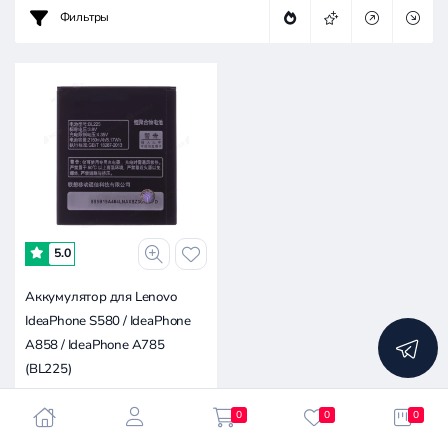
Фильтры
5.0
Аккумулятор для Lenovo
IdeaPhone S580 / IdeaPhone
A858 / IdeaPhone A785
(BL225)
50 ₽
0
0
0
50 ₽