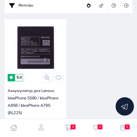
Фильтры
5.0
Аккумулятор для Lenovo
IdeaPhone S580 / IdeaPhone
A858 / IdeaPhone A785
(BL225)
50 ₽
0
0
0
50 ₽