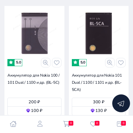
-
0.1к
0.1к
0.2к
0.3к
0
5.0
5.0
Аккумулятор для Nokia 100 /
Аккумулятор для Nokia 101
101 Dual / 1100 и др. (BL-5C)
Dual / 1100 / 1101 и др. (BL-
5CA)
200 ₽
300 ₽
100 ₽
130 ₽
В наличии
В наличии
0
0
0
В корзину
В корзину