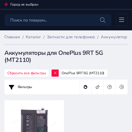
Город не выбран
Каталог
Главная
Каталог
Запчасти для телефонов
Аккумуляторы 
Аккумуляторы для OnePlus 9RT 5G
(MT2110)
Сбросить все фильтры
OnePlus 9RT 5G (MT2110)
Фильтр
товаров
Фильтры
Запчасти
для
телефонов
Цена: