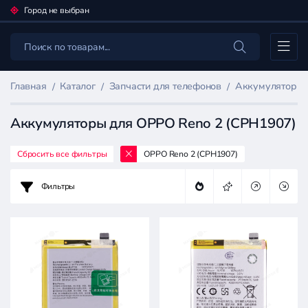
Город не выбран
Каталог
Главная
Каталог
Запчасти для телефонов
Аккумуляторы 
Аккумуляторы для OPPO Reno 2 (CPH1907)
Сбросить все фильтры
OPPO Reno 2 (CPH1907)
Фильтр
товаров
Фильтры
Запчасти
для
телефонов
Цена: