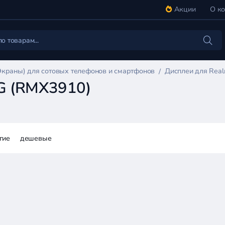
Акции
О к
Экраны) для сотовых телефонов и смартфонов
Дисплеи для Rea
G (RMX3910)
гие
дешевые