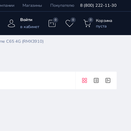
омпании
Магазины
Покупателю
8 (800) 222-11-30
Войти
Корзина
0
0
0
пуста
в кабинет
lme C65 4G (RMX3910)