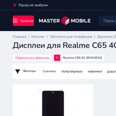
Город не выбран
Каталог
Главная
Каталог
Запчасти для телефонов
Дисплеи (
Дисплеи для Realme C65 4
Сбросить все фильтры
Realme C65 4G (RMX3910)
Запчасти
для
популярные
новинки
доро
Фильтры
Сначала:
телефонов
Цена:
-