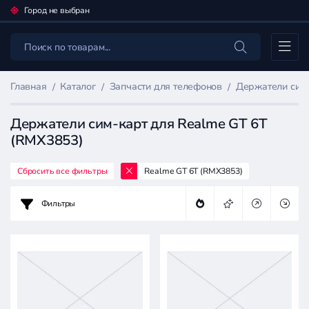
Город не выбран
Каталог
Главная
Каталог
Запчасти для телефонов
Держатели сим
Держатели сим-карт для Realme GT 6T
(RMX3853)
Сбросить все фильтры
Realme GT 6T (RMX3853)
Фильтр
товаров
Фильтры
Запчасти
для
телефонов
Цена: