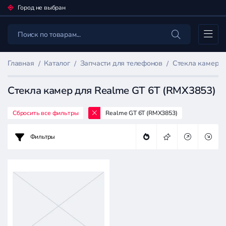
Город не выбран
Каталог
Главная
Каталог
Запчасти для телефонов
Стекла камер 
Стекла камер для Realme GT 6T (RMX3853)
Сбросить все фильтры
Realme GT 6T (RMX3853)
Фильтр
товаров
Фильтры
Запчасти
для
телефонов
Цена: