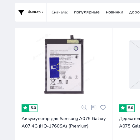
популярные
новинки
доро
Фильтры
Сначала:
0.4к
0.7к
1.1к
1.8к
0
5.0
5.0
Аккумулятор для Samsung A075 Galaxy
Держател
A07 4G (HQ-1760SA) (Premium)
A075 Gala