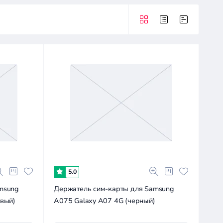
5.0
msung
Держатель сим-карты для Samsung
овый)
A075 Galaxy A07 4G (черный)