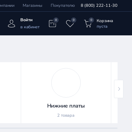
омпании
Магазины
Покупателю
8 (800) 222-11-30
Войти
Корзина
0
0
0
пуста
в кабинет
Нижние платы
2 товара