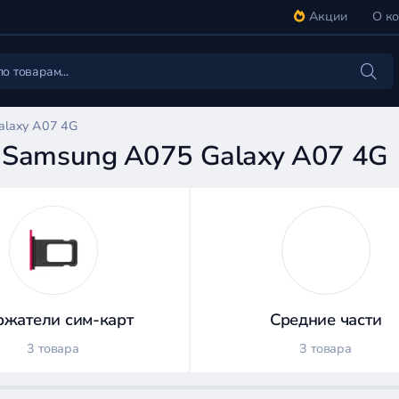
Акции
О к
alaxy A07 4G
я Samsung A075 Galaxy A07 4G
жатели сим-карт
Средние части
3 товара
3 товара