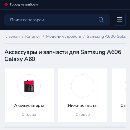
Город не выбран
Каталог
Главная
Каталог
Модели устройств
Samsung A606 Galaxy
Аксессуары и запчасти для Samsung A606
Galaxy A60
Фильтр
товаров
Каталог
Аккумуляторы
Нижние платы
Стек
1 товар
1 товар