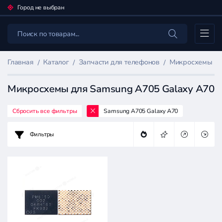
Город не выбран
Каталог
Главная
Каталог
Запчасти для телефонов
Микросхемы дл
Микросхемы для Samsung A705 Galaxy A70
Сбросить все фильтры
Samsung A705 Galaxy A70
Фильтр
товаров
Фильтры
Запчасти
для
телефонов
Цена: