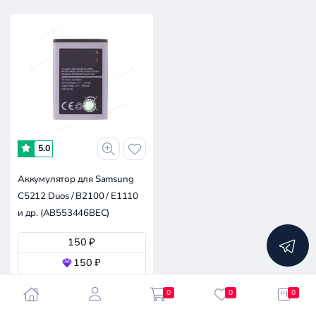
5.0
Аккумулятор для Samsung
C5212 Duos / B2100 / E1110
и др. (AB553446BEC)
150 ₽
150 ₽
Осталось мало
0
0
0
В корзину