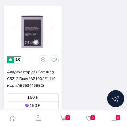
5.0
Аккумулятор для Samsung
C5212 Duos / B2100 / E1110
и др. (AB553446BEC)
150 ₽
150 ₽
Осталось мало
0
0
0
В корзину