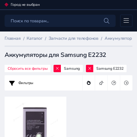
Город не выбран
Каталог
Главная
Каталог
Запчасти для телефонов
Аккумуляторы 
Аккумуляторы для Samsung E2232
Сбросить все фильтры
Samsung
Samsung E2232
Фильтр
товаров
Фильтры
Запчасти
для
телефонов
Цена: