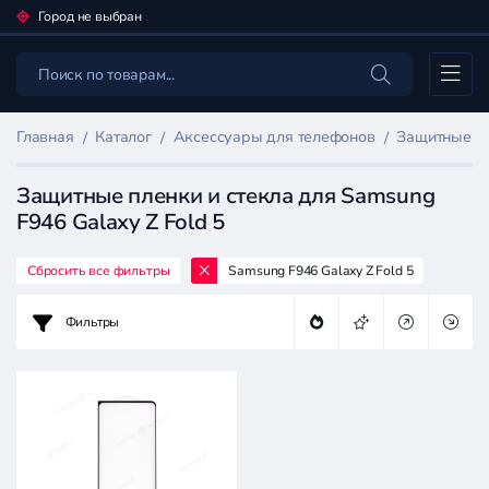
Город не выбран
Каталог
Главная
Каталог
Аксессуары для телефонов
Защитные пл
Защитные пленки и стекла для Samsung
F946 Galaxy Z Fold 5
Сбросить все фильтры
Samsung F946 Galaxy Z Fold 5
Фильтр
товаров
Фильтры
Аксессуары
для
телефонов
Цена: