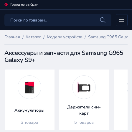
Город не выбран
Каталог
Главная
Каталог
Модели устройств
Samsung G965 Galaxy
Аксессуары и запчасти для Samsung G965
Galaxy S9+
Фильтр
товаров
Каталог
Держатели сим-
Аккумуляторы
Д
карт
3 товара
5 товаров