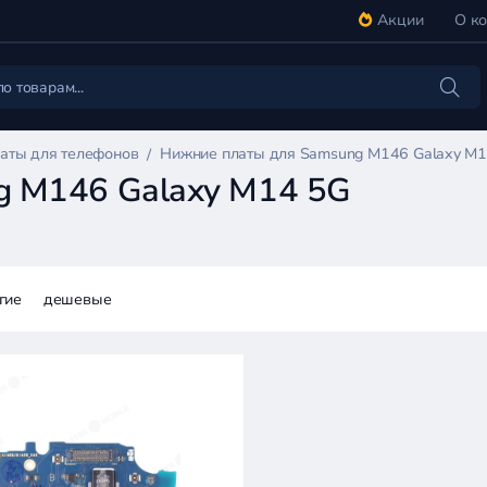
Акции
О к
аты для телефонов
Нижние платы для Samsung M146 Galaxy M
g M146 Galaxy M14 5G
гие
дешевые