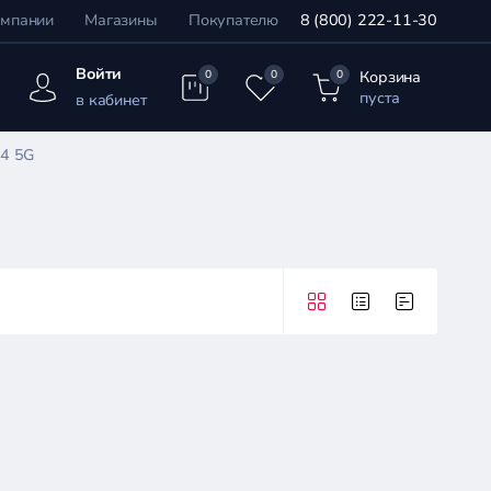
омпании
Магазины
Покупателю
8 (800) 222-11-30
Войти
Корзина
0
0
0
пуста
в кабинет
14 5G