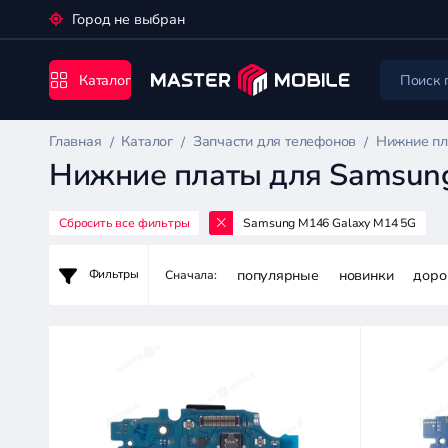
Город не выбран
Каталог
Главная
Каталог
Запчасти для телефонов
Нижние пл
Нижние платы для Samsun
Сбросить все фильтры
Samsung M146 Galaxy M14 5G
Запчасти
для
популярные
новинки
доро
Фильтры
Сначала:
телефонов
Цена:
-