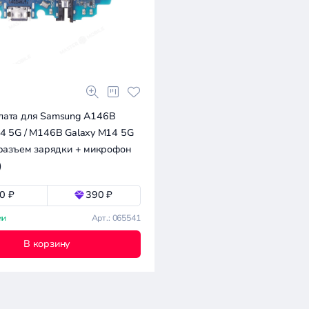
лата для Samsung A146B
4 5G / M146B Galaxy M14 5G
 разъем зарядки + микрофон
)
0 ₽
390 ₽
ии
Арт.: 065541
В корзину