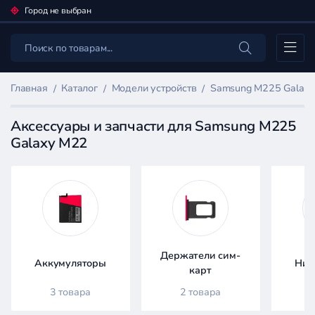
Город не выбран
Каталог
Главная
Каталог
Модели устройств
Samsung M225 Galax
Аксессуары и запчасти для Samsung M225
Galaxy M22
Фильтр
товаров
Каталог
Держатели сим-
Аккумуляторы
Ниж
карт
3 товара
2 товара