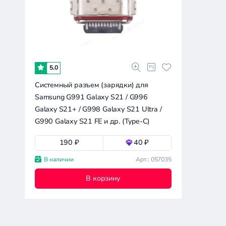
0.1к
0.2к
0.3к
0.6к
0
Совместимость
Все производители
5.0
Системный разъем (зарядки) для
Samsung S911 Galaxy S23
Samsung G991 Galaxy S21 / G996
Galaxy S21+ / G998 Galaxy S21 Ultra /
Apple
G990 Galaxy S21 FE и др. (Type-C)
Google
Huawei
Сбросить
190 ₽
40 ₽
все
Infinix
фильтры
В наличии
Арт.: 057035
Realme
В корзину
Samsung
Sony
Tecno
Xiaomi