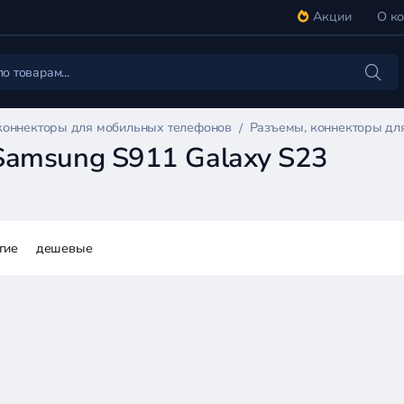
Акции
О к
коннекторы для мобильных телефонов
Разъемы, коннекторы дл
Samsung S911 Galaxy S23
гие
дешевые