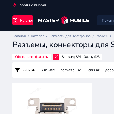
Город не выбран
Каталог
Главная
Каталог
Запчасти для телефонов
Разъемы, 
Разъемы, коннекторы для 
Сбросить все фильтры
Samsung S911 Galaxy S23
Запчасти
для
популярные
новинки
доро
Фильтры
Сначала:
телефонов
Цена:
-