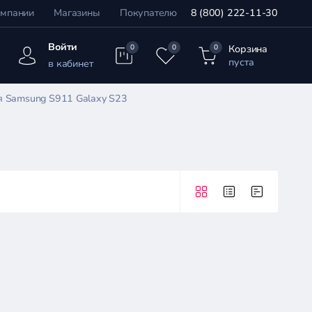
омпании
Магазины
Покупателю
8 (800) 222-11-30
Войти
Корзина
0
0
0
пуста
в кабинет
я Samsung S911 Galaxy S23