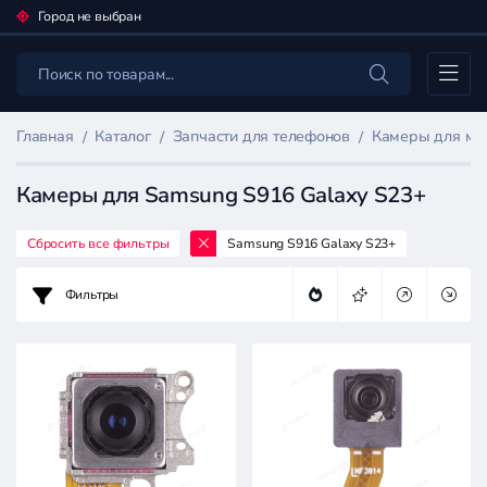
Город не выбран
Каталог
Главная
Каталог
Запчасти для телефонов
Камеры для мо
Камеры для Samsung S916 Galaxy S23+
Сбросить все фильтры
Samsung S916 Galaxy S23+
Фильтр
товаров
Фильтры
Запчасти
для
телефонов
Цена: