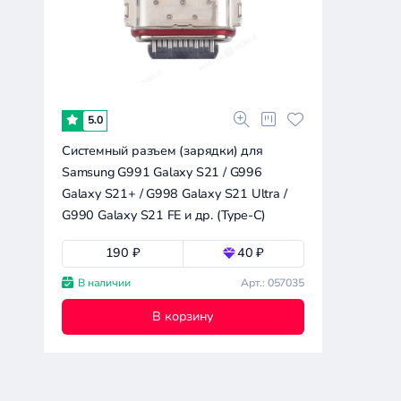
0.1к
0.2к
0.3к
0.6к
0
Совместимость
Все производители
5.0
Системный разъем (зарядки) для
Samsung S916 Galaxy S23+
Samsung G991 Galaxy S21 / G996
Galaxy S21+ / G998 Galaxy S21 Ultra /
Apple
G990 Galaxy S21 FE и др. (Type-C)
Google
Huawei
Сбросить
190 ₽
40 ₽
все
Infinix
фильтры
В наличии
Арт.: 057035
Realme
В корзину
Samsung
Sony
Tecno
Xiaomi