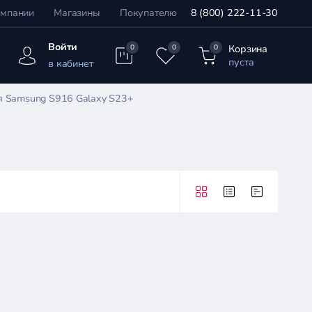
омпании
Магазины
Покупателю
8 (800) 222-11-30
Войти
Корзина
0
0
0
пуста
в кабинет
я Samsung S916 Galaxy S23+