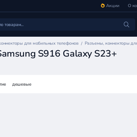
Акции
О к
коннекторы для мобильных телефонов
Разъемы, коннекторы дл
Samsung S916 Galaxy S23+
гие
дешевые