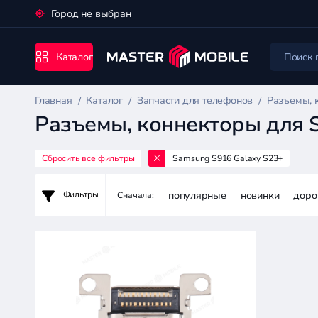
Город не выбран
Каталог
Главная
Каталог
Запчасти для телефонов
Разъемы, 
Разъемы, коннекторы для 
Сбросить все фильтры
Samsung S916 Galaxy S23+
Запчасти
для
популярные
новинки
доро
Фильтры
Сначала:
телефонов
Цена:
-