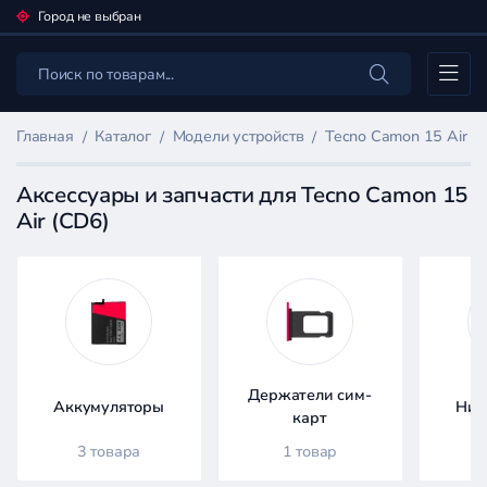
Город не выбран
Каталог
Главная
Каталог
Модели устройств
Tecno Camon 15 Air (
Аксессуары и запчасти для Tecno Camon 15
Air (CD6)
Фильтр
товаров
Каталог
Держатели сим-
Аккумуляторы
Ниж
карт
3 товара
1 товар