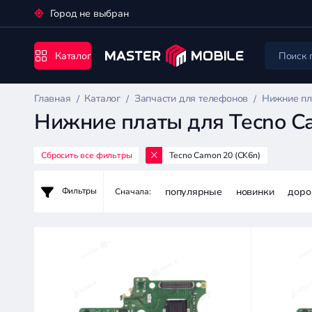
Город не выбран
Каталог
Главная
Каталог
Запчасти для телефонов
Нижние пл
Нижние платы для Tecno C
Сбросить все фильтры
Tecno Camon 20 (CK6n)
Запчасти
для
популярные
новинки
доро
Фильтры
Сначала:
телефонов
Цена:
-