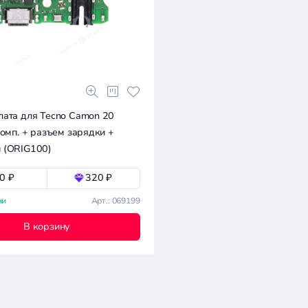
лата для Tecno Camon 20
комп. + разъем зарядки +
 (ORIG100)
0 ₽
320 ₽
ии
Арт.: 069199
В корзину