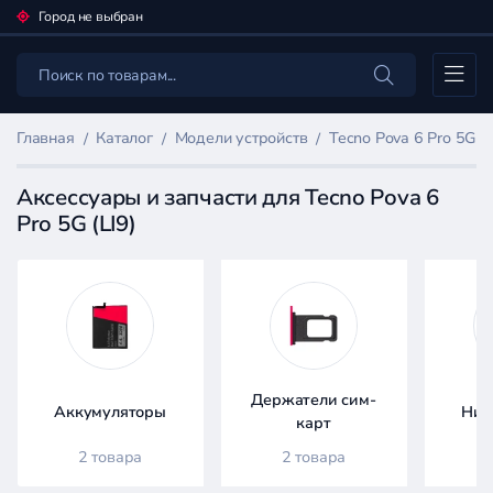
Город не выбран
Каталог
Главная
Каталог
Модели устройств
Tecno Pova 6 Pro 5G (L
Аксессуары и запчасти для Tecno Pova 6
Pro 5G (LI9)
Фильтр
товаров
Каталог
Держатели сим-
Аккумуляторы
Ниж
карт
2 товара
2 товара